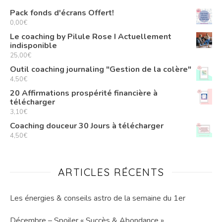
Pack fonds d'écrans Offert!
0,00
€
Le coaching by Pilule Rose I Actuellement
indisponible
25,00
€
Outil coaching journaling "Gestion de la colère"
4,50
€
20 Affirmations prospérité financière à
télécharger
3,10
€
Coaching douceur 30 Jours à télécharger
4,50
€
ARTICLES RÉCENTS
Les énergies & conseils astro de la semaine du 1er
Décembre – Spoiler « Succès & Abondance »