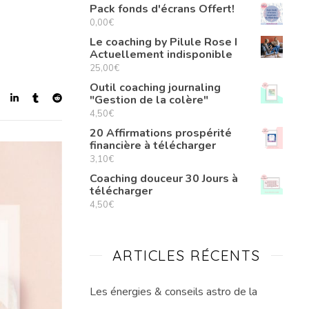
Pack fonds d'écrans Offert!
0,00
€
Le coaching by Pilule Rose I
Actuellement indisponible
25,00
€
Outil coaching journaling
"Gestion de la colère"
4,50
€
20 Affirmations prospérité
financière à télécharger
3,10
€
Coaching douceur 30 Jours à
télécharger
4,50
€
ARTICLES RÉCENTS
Les énergies & conseils astro de la