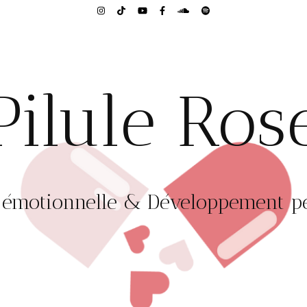
Pilule Ros
 émotionnelle & Développement p