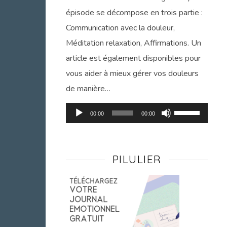
épisode se décompose en trois partie :
Communication avec la douleur,
Méditation relaxation, Affirmations. Un
article est également disponibles pour
vous aider à mieux gérer vos douleurs
de manière…
Lecteur
Utilisez
00:00
00:00
audio
les
flèches
haut/bas
PILULIER
pour
augmenter
ou
diminuer