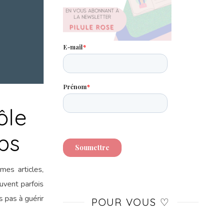
le
volume.
ôle
ps
mes articles,
uvent parfois
 pas à guérir
POUR VOUS ♡